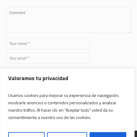
Save my name, email, and website in this browser for the next time
Valoramos tu privacidad
I comment.
Usamos cookies para mejorar su experiencia de navegación,
mostrarle anuncios o contenidos personalizados y analizar
nuestro tráfico. Al hacer clic en “Aceptar todo” usted da su
consentimiento a nuestro uso de las cookies.
Desarrollado por
Art Studio