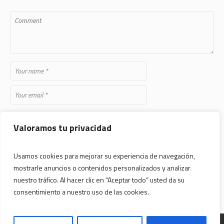
Save my name, email, and website in this browser for the next time
Valoramos tu privacidad
I comment.
Usamos cookies para mejorar su experiencia de navegación,
mostrarle anuncios o contenidos personalizados y analizar
nuestro tráfico. Al hacer clic en “Aceptar todo” usted da su
consentimiento a nuestro uso de las cookies.
Desarrollado por
Art Studio