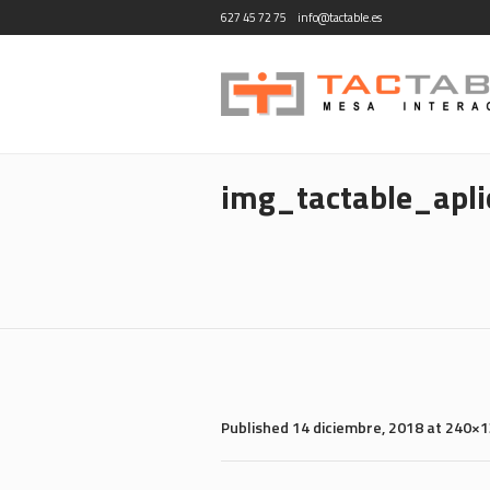
627 45 72 75
info@tactable.es
img_tactable_apl
Published
14 diciembre, 2018
at 240×1