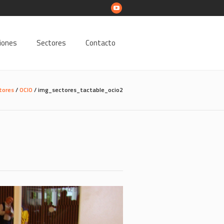
ciones
Sectores
Contacto
tores
/
OCIO
/
img_sectores_tactable_ocio2