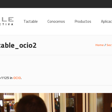
Tactable
Conocenos
Productos
Aplica
table_ocio2
Home
/
Sec
×1125 in
OCIO
.