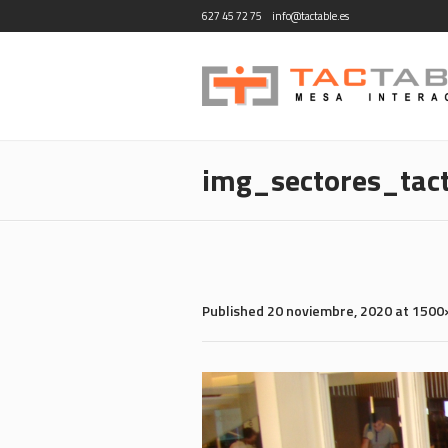
627 45 72 75
info@tactable.es
img_sectores_tac
Published
20 noviembre, 2020
at 1500