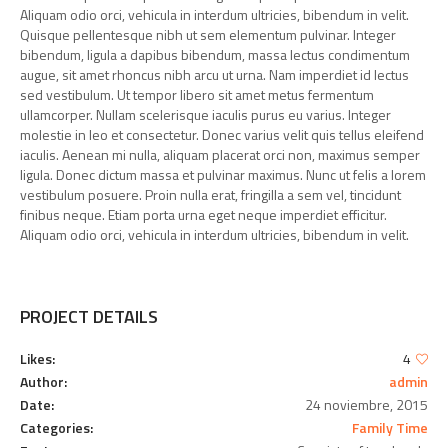
Aliquam odio orci, vehicula in interdum ultricies, bibendum in velit.
Quisque pellentesque nibh ut sem elementum pulvinar. Integer
bibendum, ligula a dapibus bibendum, massa lectus condimentum
augue, sit amet rhoncus nibh arcu ut urna. Nam imperdiet id lectus
sed vestibulum. Ut tempor libero sit amet metus fermentum
ullamcorper. Nullam scelerisque iaculis purus eu varius. Integer
molestie in leo et consectetur. Donec varius velit quis tellus eleifend
iaculis. Aenean mi nulla, aliquam placerat orci non, maximus semper
ligula. Donec dictum massa et pulvinar maximus. Nunc ut felis a lorem
vestibulum posuere. Proin nulla erat, fringilla a sem vel, tincidunt
finibus neque. Etiam porta urna eget neque imperdiet efficitur.
Aliquam odio orci, vehicula in interdum ultricies, bibendum in velit.
PROJECT DETAILS
Likes:
4
Author:
admin
Date:
24 noviembre, 2015
Categories:
Family Time