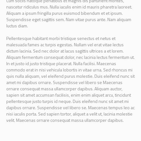
Cum sociis natoque penatibus et magnis dis parturient montes,
nascetur ridiculus mus. Nulla iaculis enim id mauris pharetra laoreet.
Aliquam a ipsum fringilla purus euismod bibendum et et ipsum.
Suspendisse eget sagittis sem. Nam vitae purus ante. Nam aliquam
luctus diam.
Pellentesque habitant morbi tristique senectus et netus et
malesuada fames ac turpis egestas. Nullam vel erat vitae lectus
dictum lacinia. Sed nec dolor at lacus sagittis ultrices a et lorem.
Aliquam fermentum consequat dolor, nec lacinia lectus fermentum ut.
In et justo id justo tristique placerat. Nulla facilisi. Maecenas
commodo erat in nisi vehicula lobortis in vitae urna. Sed rhoncus mi
quis nulla aliquam, vel eleifend purus molestie. Duis eleifend nunc sit
amet mi dapibus ornare. Suspendisse vel libero se Maecenas
ornare consequat massa ullamcorper dapibus. Aliquam auctor,
sapien sit amet accumsan facilisis, enim enim aliquet arcu, tincidunt
pellentesque justo turpis id neque. Duis eleifend nunc sit amet mi
dapibus ornare. Suspendisse vel libero se. Maecenas tempus leo ac
nisi iaculis porta. Sed sapien tortor, aliquet a velit ut, lacinia molestie
velit. Maecenas ornare consequat massa ullamcorper dapibus.