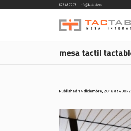
627 45 72 75
info@tactable.es
mesa tactil tactab
Published
14 diciembre, 2018
at 400×2