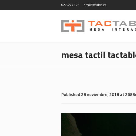
627 45 72 75
info@tactable.es
mesa tactil tacta
Published
28 noviembre, 2018
at 2688