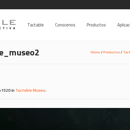
Tactable
Conocenos
Productos
Aplica
ble_museo2
Home
/
Productos
/
Tac
×1520 in
Tactable Museo
.