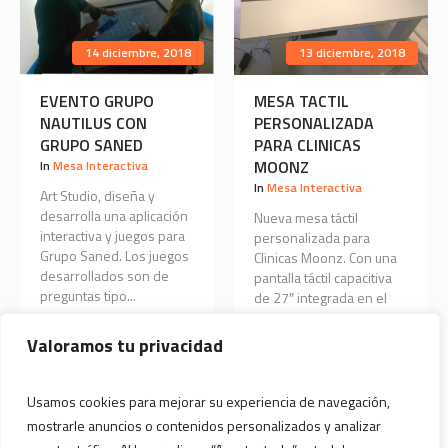
14 diciembre, 2018
13 diciembre, 2018
EVENTO GRUPO
MESA TACTIL
NAUTILUS CON
PERSONALIZADA
GRUPO SANED
PARA CLINICAS
MOONZ
In
Mesa Interactiva
In
Mesa Interactiva
Art Studio, diseña y
desarrolla una aplicación
Nueva mesa táctil
interactiva y juegos para
personalizada para
Grupo Saned. Los juegos
Clinicas Moonz. Con una
desarrollados son de
pantalla táctil capacitiva
preguntas tipo...
de 27″ integrada en el
centro para poder...
0
Valoramos tu privacidad
0
Usamos cookies para mejorar su experiencia de navegación,
mostrarle anuncios o contenidos personalizados y analizar
VER TODAS LAS NOTICIAS