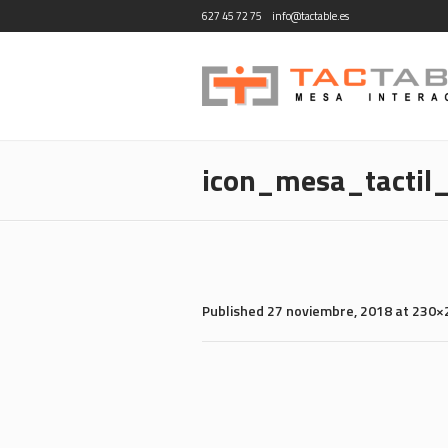
627 45 72 75
info@tactable.es
icon_mesa_tactil_
Published
27 noviembre, 2018
at 230×