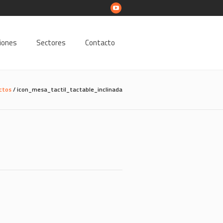
ciones
Sectores
Contacto
ctos
/
icon_mesa_tactil_tactable_inclinada