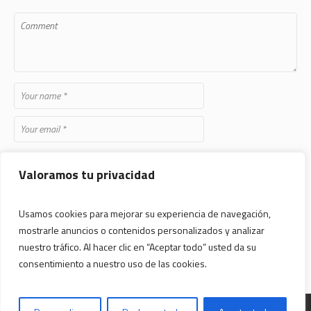
Save my name, email, and website in this browser for the next time
Valoramos tu privacidad
I comment.
Usamos cookies para mejorar su experiencia de navegación,
mostrarle anuncios o contenidos personalizados y analizar
nuestro tráfico. Al hacer clic en “Aceptar todo” usted da su
consentimiento a nuestro uso de las cookies.
Desarrollado por
Art Studio