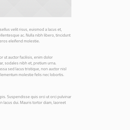
llus velit risus, euismod a lacus et,
entesque ac. Nulla nibh libero, tincidunt
 eros eleifend molestie.
r ut auctor facilisis, enim dolor
ar, sodales nibh et, pretium urna.
sa sed lacus tristique, non auctor nisl
m elementum molestie felis nec lobortis.
pis. Suspendisse quis orci ut orci pulvinar
n lacus dui. Mauris tortor diam, laoreet