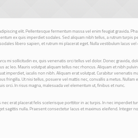
dipiscing elit. Pellentesque fermentum massa vel enim feugiat gravida. Phase
um ex quis imperdiet sodales. Sed aliquam nibh tellus, a rutrum turpis pell
odales libero sapien, et rutrum mi placerat eget. Nulla vestibulum lacus vel
cu mi sollicitudin ex, quis venenatis orci tellus vel dolor. Donec gravida, dolo
us ac leo. Mauris volutpat aliquam tellus nec rhoncus. Aliquam et nibh pulvin
imperdiet, iaculis non nibh. Aliquam erat volutpat. Curabitur venenatis mas
ibus fringilla. Ut nisi tellus, posuere vel mattis nec, convallis a metus. Nulla
uis orci. In risus magna, malesuada vel elementum ut, finibus et nunc.
ec erat placerat felis scelerisque porttitor in ac turpis. In nec imperdiet tur
get sagittis nulla. Praesent consectetur lacus et maximus eleifend. Integer no