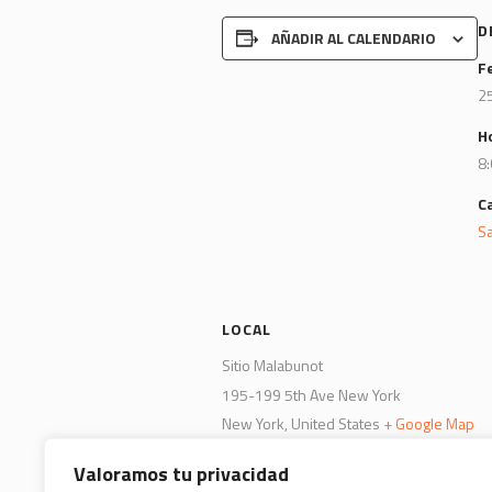
D
AÑADIR AL CALENDARIO
F
25
H
8:
C
S
LOCAL
Sitio Malabunot
195-199 5th Ave New York
New York
,
United States
+ Google Map
Teléfono
Valoramos tu privacidad