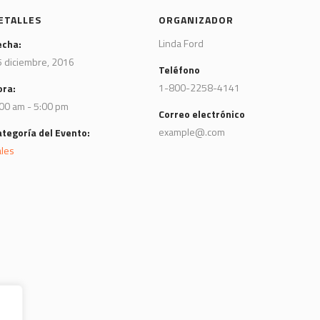
ETALLES
ORGANIZADOR
Linda Ford
echa:
 diciembre, 2016
Teléfono
1-800-2258-4141
ora:
00 am - 5:00 pm
Correo electrónico
example@.com
ategoría del Evento:
ales